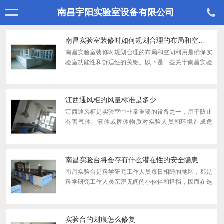
南昌宇阳实验室设备有限公司
南昌实验室装修时如何规划合理的布局和空间利用
南昌实验室装修时规划合理的布局和空间利用是确保实
验室功能性和舒适性的关键。以下是一些关于南昌实验
室装修如何规划合理的布局和空间利用的建议：一、功
能分区明确确定实验室类型和功能：根据实验室的具体
需求，如...
江西通风柜的风量标准是多少
江西通风柜是实验室中非常重要的设备之一，用于防止
有害气体、液体或固体物质对实验人员和环境造成危
害。对于通风柜来说，风量是一个非常重要的参数，它
直接影响到通风柜的通风效果和各项性能。武汉通风柜
的风量标准...
南昌实验台将会存有什么潜在性的安全隐患
南昌实验台是科学研究工作人员每日相随的地区，都是
科学研究工作人员亲密无间的小伙伴和搭挡，因而在选
购这个商品的那时候，顾客非常慎重，终究它是大笔挺
大的支出，用心衡量较为，可是有时台子里边还掩藏着
大家沒有...
实验台的划痕怎么修复