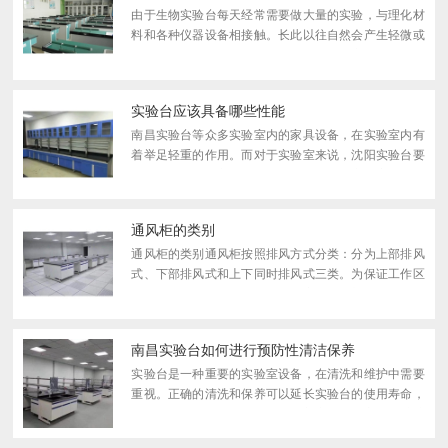
由于生物实验台每天经常需要做大量的实验，与理化材
料和各种仪器设备相接触。长此以往自然会产生轻微或
严重的划痕和影响试验台的外观。那么，实验台划痕怎
么处理呢?一实验台使用过程中尽量避免产生划痕?1，
在日常使...
实验台应该具备哪些性能
南昌实验台等众多实验室内的家具设备，在实验室内有
着举足轻重的作用。而对于实验室来说，沈阳实验台要
有一系列比较优良特性。灵活性：每一个实验室都能有
足够的空间来放置仪器和设备。南昌实验台单独板块还
可以独立...
通风柜的类别
通风柜的类别通风柜按照排风方式分类：分为上部排风
式、下部排风式和上下同时排风式三类。为保证工作区
风速均匀，对于冷过程的通风柜应采用下部排风式，对
于热过程的通风柜采用上部排风式，对于发热量不稳定
的过程，...
南昌实验台如何进行预防性清洁保养
实验台是一种重要的实验室设备，在清洗和维护中需要
重视。正确的清洗和保养可以延长实验台的使用寿命，
下面我将介绍一些正确清洗和保养实验台的方法。维护
实验台的注意事项是什么1.定期用温水擦拭试验台，或