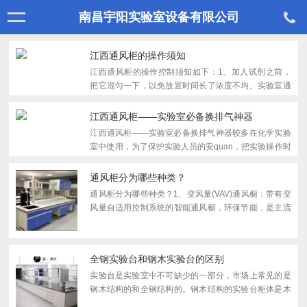
南昌宇阳实验室设备有限公司
江西通风柜的操作须知
江西通风柜的操作控制须知如下：1、加入试剂之前，
把它混匀一下，以免放置时间长了浓度不均。实验室通
风柜上柜中有导流板，电路控制触摸开关，电源插座
等，透视窗采用钢化玻璃，可左右或上下移动。供人操
江西通风柜——实验室必备换排气神器
作。冻存的...
江西通风柜——实验室必备换排气神器较多在化学实验
室中使用，为了保护实验人员的安quan，把实验操作时
产生各种有害气体、臭气、湿气以及易燃、易爆、腐蚀
性物质排出室外，防止实验中的污染物质向实验室扩
通风柜分为哪些种类？
散。常规配...
通风柜分为哪些种类？1、变风量(VAV)通风橱：带有变
风量自适用控制系统的智能通风橱，环保节能，是主流
发展方向的通风橱类别。2、顶抽式通风橱：顶抽式通
风橱适合有热量产生的场合。特点是结构简单、制造方
便。3、补...
全钢实验台和钢木实验台的区别
实验台是实验室中不可缺少的一部分，市场上常见的是
钢木结构的和全钢结构的。钢木结构的实验台柜体是木
制的，框架是60*40*2毫米的方钢焊接而成。