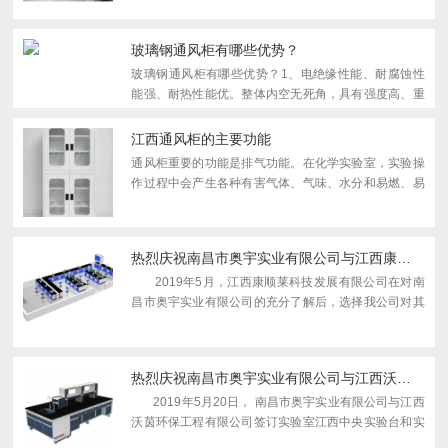
玻璃钢通风柜有哪些优势？
玻璃钢通风柜有哪些优势？1、电绝缘性能、耐腐蚀性
能强、耐热性能优。整体内空无死角，具有强度高、重
量轻、耐腐蚀、耐热的功能；2、顶部光管与支架上设
有玻璃钢灯罩、下设有5厘钢化清玻，起到保护光管与
江西通风柜的主要功能
支架的作用...
通风柜重要的功能是排气功能。在化学实验室，实验操
作过程中会产生各种有害气体、气味、水分和易燃、易
爆、腐蚀性物质。为了保护使用者的安全，防止实验中
的污染物向实验室扩散，应在污染源附近使用通风柜。
过去，通...
热烈庆祝南昌市奥宇实业有限公司与江西康顺莱科技发展有限公司合作！
2019年5月，江西康顺莱科技发展有限公司在对南
昌市奥宇实业有限公司的充分了解后，选择我公司对其
工作场所提供实验室边台等柜体的设计服务。在签订合
同订单后，我公司立即与设计师联系，...
热烈庆祝南昌市奥宇实业有限公司与江西沃茵工程有限公司合作！
2019年5月20日， 南昌市奥宇实业有限公司与江西
沃茵环保工程有限公司签订实验室江西中央实验台和实
验室边柜的合同。同时，我方也非常感谢江西沃茵环保