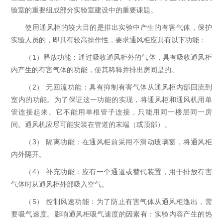
验室的重要组成部分实验室建设中的重要课题。
使用通风柜的较大目的是排出实验中产生的有害气体，保护
实验人员的，即具有较高操作性，要求通风柜应具有以下功能：
（1）释放功能：通过吸收通风柜外的气体，具有吸收通风柜
内产生的有害气体的功能，使其稀释并排出房间是的。
（2） 无回流功能：具有抑制有害气体从通风柜内部回流到
室内的功能。为了保证这一功能的实现，将通风柜和通风机用单
管连接起来。它不能用单根管子连接，只能用同一楼层同一房
间。通风机应尽可能安装在管道的末端（或顶部）。
（3） 隔离功能：在通风柜前采用不滑动玻璃窗，将通风柜
内外隔开。
（4） 补充功能：应有一个通道或替代装置，用于排放有害
气体时从通风柜外部吸入空气。
（5） 控制风速功能：为了防止有害气体从通风柜逸出，需
要吸气速度。影响通风柜吸气速度的因素有：实验内容产生的热