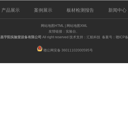
产品展示
案例展示
板材检测报告
新闻中心
网站地图HTML
|
网站地图XML
友情链接：
实验台
、
南昌宇阳实验室设备有限公司
All right reserved 技术支持：汇航科技 备案号：
赣ICP备
赣公网安备 36011102000595号