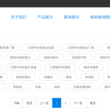
关于我们
产品展示
案例展示
板材检测报
室装修厂家
江西中央实验台批发
江西中央实验台厂家
南昌生物实验台
南昌实验台
实验室吊柜
南昌吊
江西中央实验台装修
江西钢木实验柜
钢木实验柜
家
南昌实验台
何建设
建设
标准的
实验室
实验
南昌
实验室通风柜
操
78条
首页
上一页
1
2
下一页
尾页