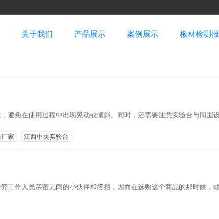
关于我们
产品展示
案例展示
板材检测报
性，避免在使用过程中出现晃动或倾斜。同时，还需要注意实验台与周围
台厂家
江西中央实验台
研究工作人员亲密无间的小伙伴和搭挡，因而在选购这个商品的那时候，