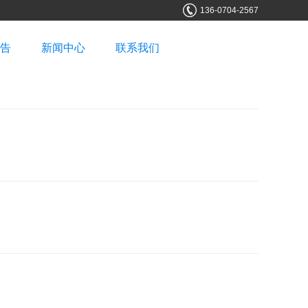
136-0704-2567
告
新闻中心
联系我们