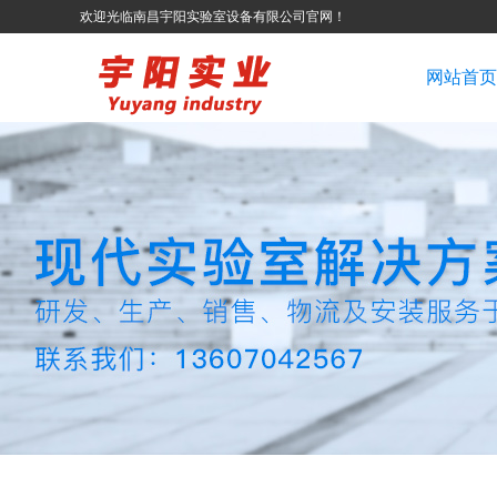
欢迎光临南昌宇阳实验室设备有限公司官网！
网站首页