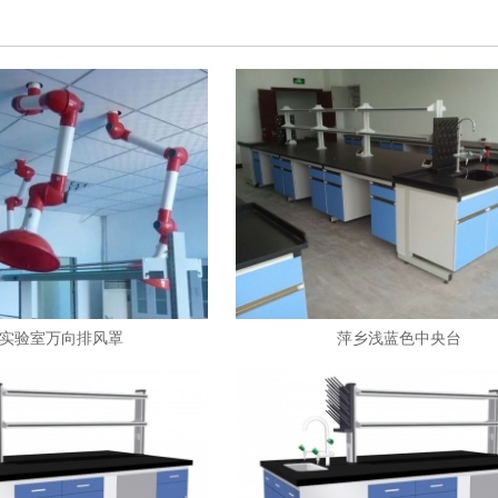
实验室万向排风罩
萍乡浅蓝色中央台