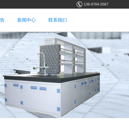
136-0704-2567
告
新闻中心
联系我们