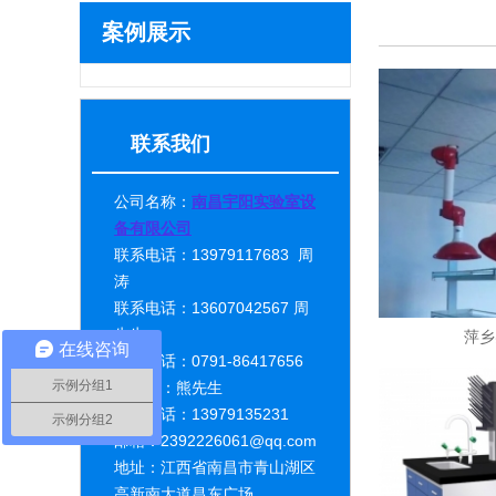
案例展示
联系我们
公司名称：
南昌宇阳实验室设
备有限公司
联系电话：
13979117683
周
涛
联系电话：13607042567
周
先生
萍乡
在线咨询
联系电话：
0791-86417656
示例分组1
联系人：熊先生
联系电话：13979135231
示例分组2
邮箱：2392226061@qq.com
地址：江西省南昌市青山湖区
高新南大道昌东广场