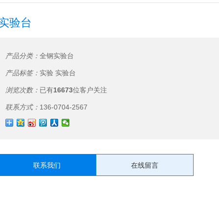
实验台
产品分类：
全钢实验台
产品标签：
实验
实验台
浏览次数：
已有
16673
位客户关注
联系方式：
136-0704-2567
联系我们
在线留言