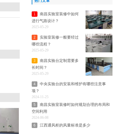
热门文章
南昌实验室装修中如何
1
进行气路设计？
2025-05-29
实验室装修一般要经过
2
哪些流程？
2025-05-29
南昌实验台定制需要多
3
长时间？
2025-05-29
中央实验台的安装和维护有哪些注意事
4
项？
2024-11-25
南昌实验室装修时如何规划合理的布局和
5
空间利用
2024-06-08
江西通风柜的风量标准是多少
6