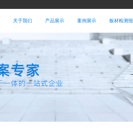
关于我们
产品展示
案例展示
板材检测报