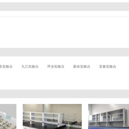
安实验台
九江实验台
萍乡实验台
新余实验台
宜春实验台