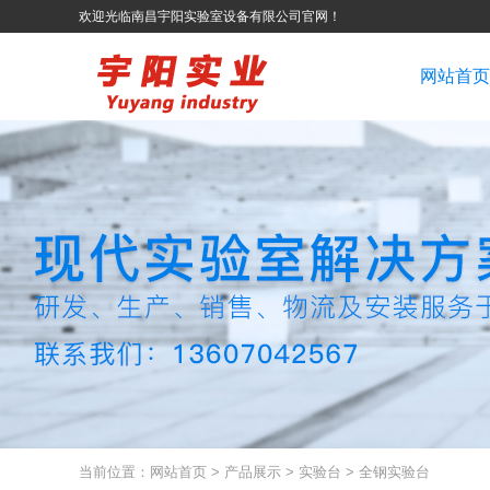
欢迎光临南昌宇阳实验室设备有限公司官网！
网站首页
当前位置：
网站首页
>
产品展示
>
实验台
>
全钢实验台