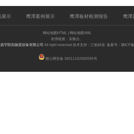
品展示
鹰潭案例展示
鹰潭板材检测报告
鹰潭
网站地图HTML
|
网站地图XML
友情链接：
实验台
、
南昌宇阳实验室设备有限公司
All right reserved 技术支持：汇航科技 备案号：
赣ICP备
赣公网安备 36011102000595号