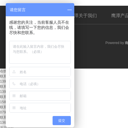
请您留言
鹰潭关于我们
鹰潭产
感谢您的关注，当前客服人员不在
线，请填写一下您的信息，我们会
尽快和您联系。
Powered by
在线客服
联系我们:
13979117683 周涛
联系我们:
13979135231 熊先生
联系我们:
15870677577 李先生
联系我们:
0791-86417656​
联系我们:
提交
13607042567 周先生
返回顶部