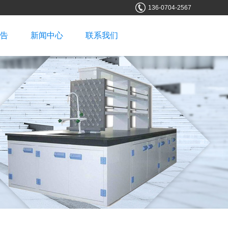
136-0704-2567
告
新闻中心
联系我们