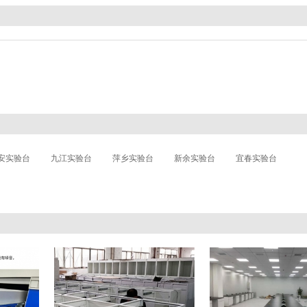
安实验台
九江实验台
萍乡实验台
新余实验台
宜春实验台