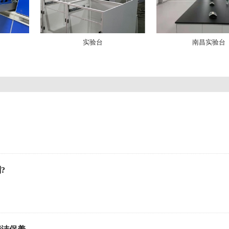
实验台
南昌实验台
?