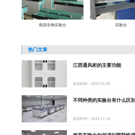
南昌生物实验台
实验台
热门文章
江西通风柜的主要功能
发表时间：2020-01-06
不同种类的实验台有什么区别
发表时间：2019-11-19