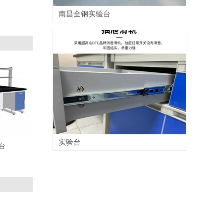
南昌全钢实验台
实验台
台