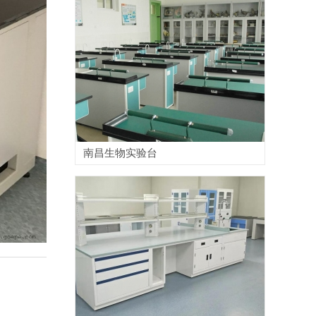
南昌生物实验台