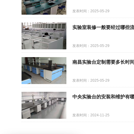
发表时间：2025-05-29
实验室装修一般要经过哪些
发表时间：2025-05-29
南昌实验台定制需要多长时
发表时间：2025-05-29
中央实验台的安装和维护有
发表时间：2024-11-25